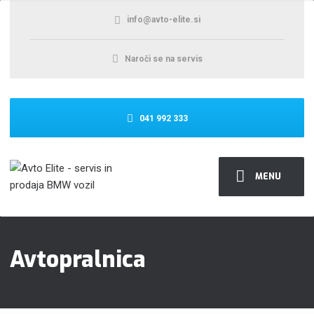
info@avto-elite.si
Naroči se na servis
041 992 333
MENU
Avtopralnica