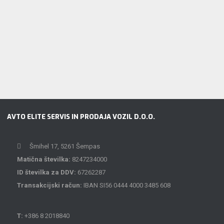
AVTO ELITE SERVIS IN PRODAJA VOZIL D.O.O.
Šmihel 17, 5261 Šempas
Matična številka:
8247234000
ID številka za DDV:
67262287
Transakcijski račun:
IBAN SI56 0444 4000 3485 608
T:
+386 8 2018840